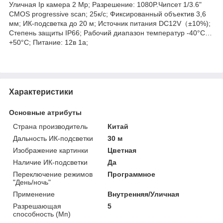
Уличная Ip камера 2 Mp; Разрешение: 1080P.Чипсет 1/3.6"
CMOS progressive scan; 25к/с; Фиксированный объектив 3,6
мм; ИК-подсветка до 20 м; Источник питания DC12V（±10%);
Степень защиты IP66; Рабочий диапазон температур -40°C…
+50°C; Питание: 12в 1а;
Характеристики
Основные атрибуты
Страна производитель
Китай
Дальность ИК-подсветки
30 м
Изображение картинки
Цветная
Наличие ИК-подсветки
Да
Переключение режимов
Программное
"День/ночь"
Применение
Внутренняя/Уличная
Разрешающая
5
способность (Мп)