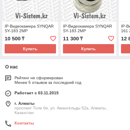
IP-Видеокамера SYNQAR
IP-Видеокамера SYNQAR
IP-
SY-183 2MP
SY-183 2MP
161
10 500
11 300
12 
₸
₸
Купить
Купить
О нас
Рейтинг не сформирован
Менее 5 отзывов за последний год
Работает с 03.11.2015
г. Алматы
проспект Толе би, ул. Амангельды 52а, Алматы,
Казахстан
Контакты