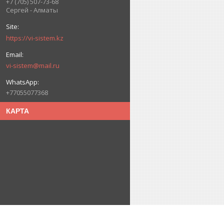
+7 (705) 507-73-68
Сергей - Алматы
https://vi-sistem.kz
vi-sistem@mail.ru
+77055077368
КАРТА