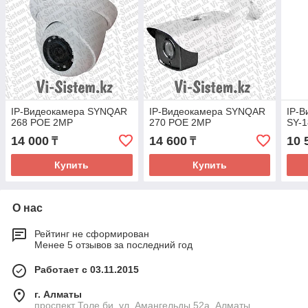
IP-Видеокамера SYNQAR
IP-Видеокамера SYNQAR
IP-
268 POE 2MP
270 POE 2MP
SY-
14 000
14 600
10 
₸
₸
Купить
Купить
О нас
Рейтинг не сформирован
Менее 5 отзывов за последний год
Работает с 03.11.2015
г. Алматы
проспект Толе би, ул. Амангельды 52а, Алматы,