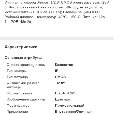
Уличная Ip камера .Чипсет 1/2.8" CMOS progressive scan; 25к/
с; Фиксированный объектив 2,8 мм; ИК-подсветка до 20 м;
Источник питания DC12V（±10%); Степень защиты IP66;
Рабочий диапазон температур -40°C…+50°C; Питание: 12в
1а; POE: 48в 2а;
Характеристики
Основные атрибуты
Страна производитель
Казахстан
Тип камеры
IP
Тип матрицы
CMOS
Физический размер
1/2.8″
матрицы
Формат сжатия
H.264, H.265
Изображение картинки
Цветная
Форм-фактор
Прямоугольный
Применение
Внутренняя/Уличная