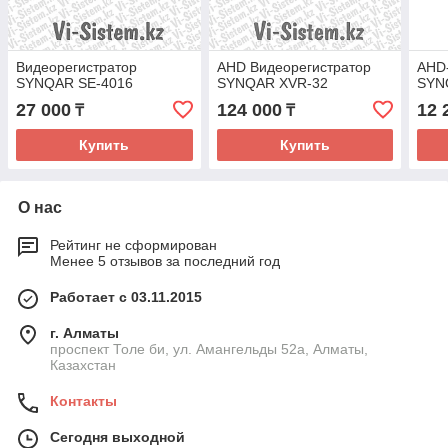
Видеорегистратор
AHD Видеорегистратор
AHD
SYNQAR SE-4016
SYNQAR XVR-32
SYN
27 000
124 000
12 
₸
₸
Купить
Купить
О нас
Рейтинг не сформирован
Менее 5 отзывов за последний год
Работает с 03.11.2015
г. Алматы
проспект Толе би, ул. Амангельды 52а, Алматы,
Казахстан
Контакты
Сегодня выходной