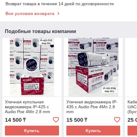
Возврат товара в течение 14 дней по договоренности
Все условия возврата
Подобные товары компании
Уличная купольная
Уличная видеокамера IP-
Кабе
видеокамера IP-425 с
435 с Audio Рое 4Мп 2.8
UAC-
Audio Рое 4Мп 2.8 mm
mm
(Бух
14 500
15 500
25 
₸
₸
Купить
Купить