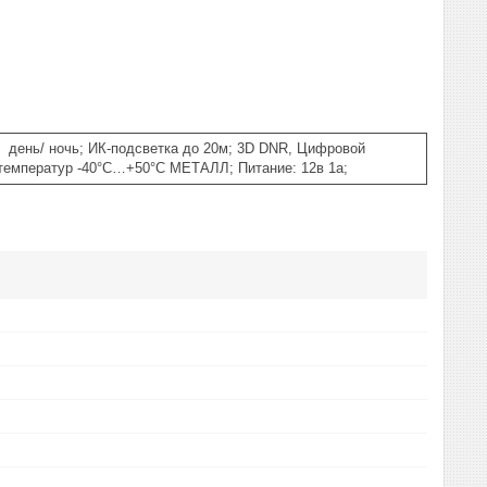
 день/ ночь; ИК-подсветка до 20м; 3D DNR, Цифровой
 температур -40°C…+50°C МЕТАЛЛ; Питание: 12в 1а;