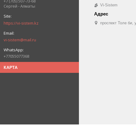
+7 (705) 507-73-68
Vi-Sistem
Сергей - Алматы
https://vi-sistem.kz
проспект Толе би,
vi-sistem@mail.ru
+77055077368
КАРТА