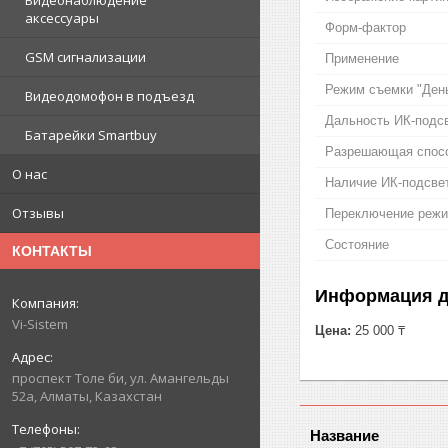
Видеонаблюдение
аксессуары
Форм-фактор
GSM сигнализации
Применение
Режим съемки "День
Видеодомофон в подъезд
Дальность ИК-подс
Батарейки Smartbuy
Разрешающая спосо
О нас
Наличие ИК-подсве
Отзывы
Переключение режи
Состояние
КОНТАКТЫ
Информация д
Vi-Sistem
Цена:
25 000 ₸
проспект Толе би, ул. Амангельды
52а, Алматы, Казахстан