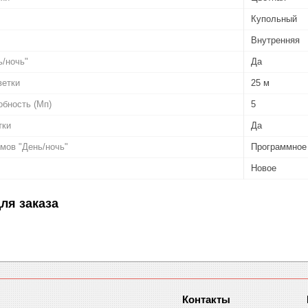
Купольный
Внутренняя
/ночь"
Да
ветки
25 м
бность (Мп)
5
тки
Да
мов "День/ночь"
Программное
Новое
ля заказа