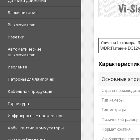
Датчики движения
Блоки питания
Выключатели
Розетки
Уличная Ip камера.
WDR;Питание DC12V;
Автоматические
выключатели
Характеристик
Изолента
Основные атри
Патроны для лампочек
Страна производит
Кабельная продукция
Тип камеры
Гарнитура
Тип матрицы
Инфракрасные прожекторы
Физический размер
Хабы, свитчи, коммутаторы
Формат сжатия
Изображение карти