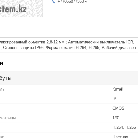
+77055077368
 Фиксированный объектив 2,8-12 мм ; Автоматический выключатель ICR,
 Степень защиты IP66; Формат сжатия H.264, H.265; Рабочий диапазон
и
буты
ель
Китай
IP
CMOS
 матрицы
1/3"
H.264, H.265
нки
Цветная