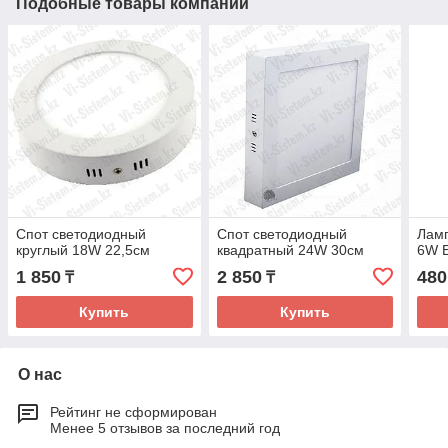
Подобные товары компании
Спот светодиодный
Спот светодиодный
Ламп
круглый 18W 22,5см
квадратный 24W 30см
6W 
1 850
2 850
480
₸
₸
Купить
Купить
О нас
Рейтинг не сформирован
Менее 5 отзывов за последний год