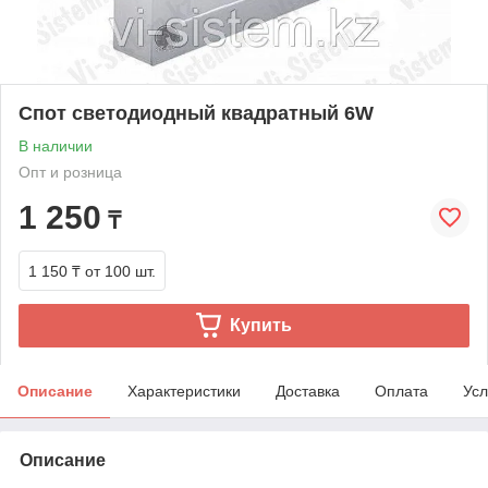
Спот светодиодный квадратный 6W
В наличии
Опт и розница
1 250
₸
1 150 ₸
от 100 шт.
Купить
Описание
Характеристики
Доставка
Оплата
Усл
Описание