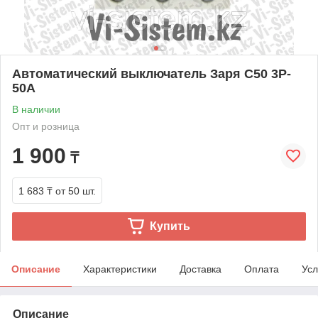
Автоматический выключатель Заря C50 3P-
50A
В наличии
Опт и розница
1 900
₸
1 683 ₸
от 50 шт.
Купить
Описание
Характеристики
Доставка
Оплата
Усл
Описание