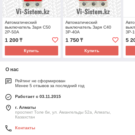
Автоматический
Автоматический
Авто
выключатель Заря C50
выключатель Заря C40
выкл
2P-50A
3P-40A
3P-
1 200
1 750
5 2
₸
₸
Купить
Купить
О нас
Рейтинг не сформирован
Менее 5 отзывов за последний год
Работает с 03.11.2015
г. Алматы
проспект Толе би, ул. Амангельды 52а, Алматы,
Казахстан
Контакты