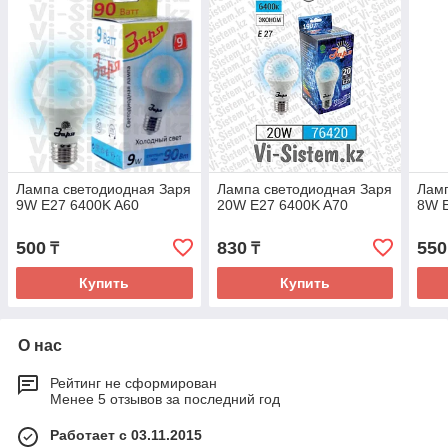
Лампа светодиодная Заря
Лампа светодиодная Заря
Ламп
9W E27 6400K A60
20W E27 6400K A70
8W 
500
830
550
₸
₸
Купить
Купить
О нас
Рейтинг не сформирован
Менее 5 отзывов за последний год
Работает с 03.11.2015