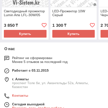
Светодиодный прожектор
LED-Прожектор 10W
LED
Lumin Arte LFL-30W/05
Серый
Чер
3 850
1 300
2 7
₸
₸
Купить
Купить
О нас
Рейтинг не сформирован
Менее 5 отзывов за последний год
Работает с 03.11.2015
г. Алматы
проспект Толе би, ул. Амангельды 52а, Алматы,
Казахстан
Контакты
Сегодня выходной