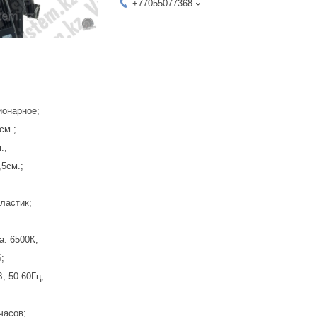
+77055077368
ионарное;
см.;
.;
,5см.;
ластик;
а: 6500К;
;
, 50-60Гц;
часов;