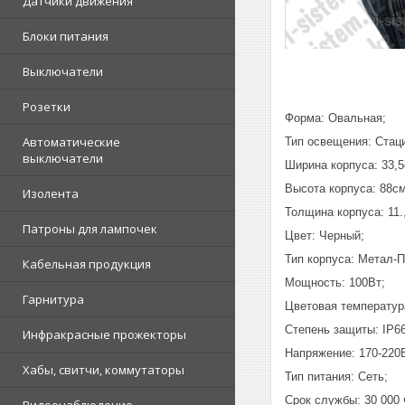
Датчики движения
Блоки питания
Выключатели
Розетки
Форма: Овальная;
Автоматические
Тип освещения: Стац
выключатели
Ширина корпуса: 33,5
Высота корпуса: 88см
Изолента
Толщина корпуса: 11.
Патроны для лампочек
Цвет: Черный;
Тип корпуса: Метал-П
Кабельная продукция
Мощность: 100Вт;
Гарнитура
Цветовая температур
Степень защиты: IP66
Инфракрасные прожекторы
Напряжение: 170-220В
Хабы, свитчи, коммутаторы
Тип питания: Сеть;
Срок службы: 30 000 