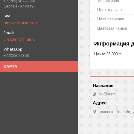
Тип питания
+7 (705) 507-73-68
Сергей - Алматы
Цвет корпуса
Цвет свечения
https://vi-sistem.kz
Цветовая гамма
vi-sistem@mail.ru
Информация д
Цена:
23 000 ₸
+77055077368
КАРТА
Vi-Sistem
проспект Толе би,