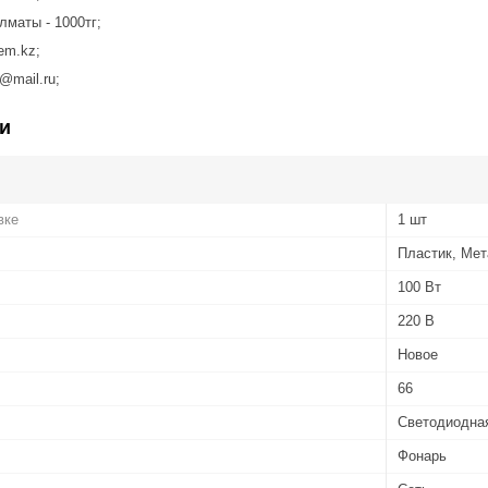
лматы - 1000тг;
em.kz;
@mail.ru;
и
вке
1 шт
Пластик, Ме
100 Вт
220 В
Новое
66
Светодиодна
Фонарь