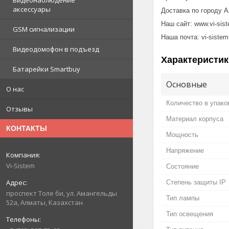
Видеонаблюдение
аксессуары
Доставка по городу А
Наш сайт: www.vi-sist
GSM сигнализации
Наша почта: vi-sistem
Видеодомофон в подъезд
Характеристик
Батарейки Smartbuy
Основные
О нас
Количество в упако
Отзывы
Материал корпуса
КОНТАКТЫ
Мощность
Напряжение
Vi-Sistem
Состояние
Степень защиты IP
проспект Толе би, ул. Амангельды
Тип лампы
52а, Алматы, Казахстан
Тип освещения