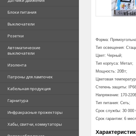
Датчики движения
Блоки питания
Выключатели
Розетки
Фор
Автоматические
Тип о
выключатели
Цве
Тип ко
Изолента
Мо
Патроны для лампочек
Цвето
Степе
Кабельная продукция
Напряж
Гарнитура
Тип пи
Срок службы: 30 000 
Инфракрасные прожекторы
Срок гарантии: 6 мес
Хабы, свитчи, коммутаторы
Характеристик