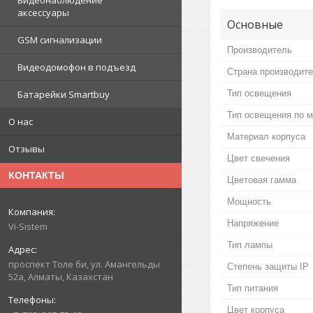
Видеонаблюдение
аксессуары
Основные
GSM сигнализации
Производитель
Видеодомофон в подъезд
Страна производит
Тип освещения
Батарейки Smartbuy
Тип освещения по 
О нас
Материал корпуса
Отзывы
Цвет свечения
КОНТАКТЫ
Цветовая гамма
Мощность
Напряжение
Vi-Sistem
Тип лампы
проспект Толе би, ул. Амангельды
Степень защиты IP
52а, Алматы, Казахстан
Тип питания
Цвет корпуса