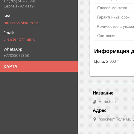
+7 (705) 507-73-68
Сергей - Алматы
Способ монтажа
Гарантийный срок
https://vi-sistem.kz
Количество в упако
Состояние
vi-sistem@mail.ru
Информация д
+77055077368
Цена:
2 900 ₸
КАРТА
Vi-Sistem
проспект Толе би,