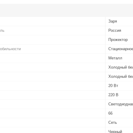
Заря
ель
Россия
Прожектор
мобильности
Стационарно
Металл
Холодный бе
Холодный бе
20 Вт
220 В
Светодиодна
66
Сеть
Черный