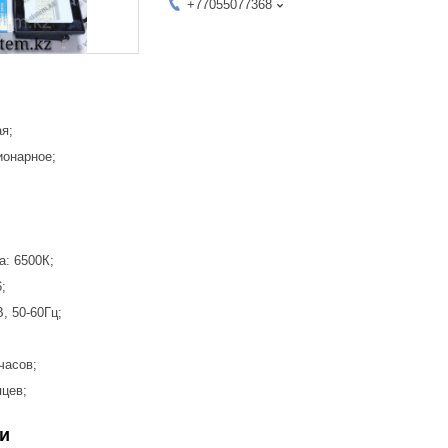
+77055077368
ма: Прямоугол
свещения: Стационарн
т: Черный;
рпуса: Метал;
щность: 
вая температура: 
нь защиты: IP66;
ение: 170-220В, 50-60
тания: Сеть;
часов;
яцев;
и