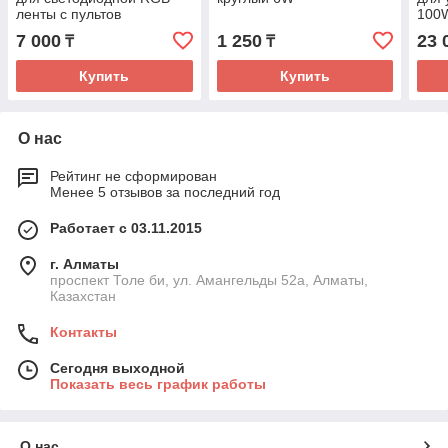
ленты с пультов
100
дистанционного
7 000
1 250
23 
₸
₸
управления
Купить
Купить
О нас
Рейтинг не сформирован
Менее 5 отзывов за последний год
Работает с 03.11.2015
г. Алматы
проспект Толе би, ул. Амангельды 52а, Алматы,
Казахстан
Контакты
Сегодня выходной
Показать весь график работы
О нас