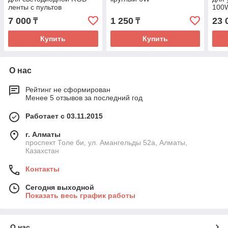
ленты с пультов
100
дистанционного
7 000
1 250
23 
₸
₸
управления
Купить
Купить
О нас
Рейтинг не сформирован
Менее 5 отзывов за последний год
Работает с 03.11.2015
г. Алматы
проспект Толе би, ул. Амангельды 52а, Алматы,
Казахстан
Контакты
Сегодня выходной
Показать весь график работы
О нас