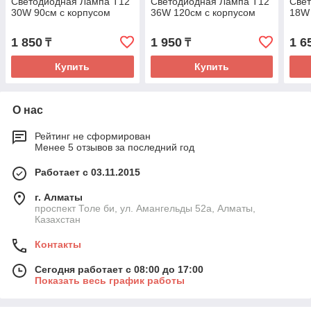
Светодиодная Лампа T12
Светодиодная Лампа T12
Све
30W 90см с корпусом
36W 120см с корпусом
18W 
1 850
1 950
1 6
₸
₸
Купить
Купить
О нас
Рейтинг не сформирован
Менее 5 отзывов за последний год
Работает с 03.11.2015
г. Алматы
проспект Толе би, ул. Амангельды 52а, Алматы,
Казахстан
Контакты
Сегодня работает с 08:00 до 17:00
Показать весь график работы