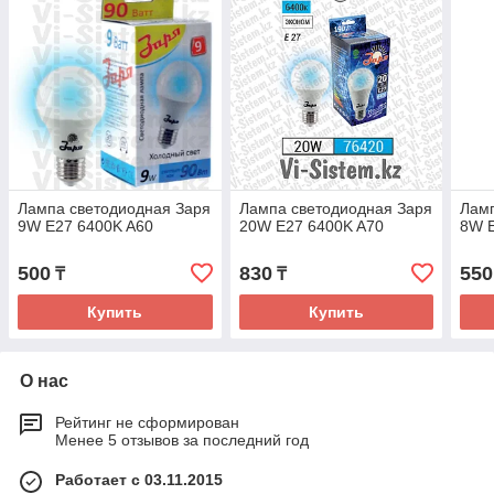
Лампа светодиодная Заря
Лампа светодиодная Заря
Ламп
9W E27 6400K A60
20W E27 6400K A70
8W 
500
830
550
₸
₸
Купить
Купить
О нас
Рейтинг не сформирован
Менее 5 отзывов за последний год
Работает с 03.11.2015