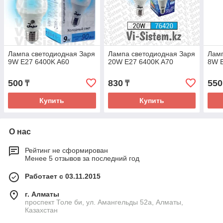
Лампа светодиодная Заря
Лампа светодиодная Заря
Ламп
9W E27 6400K A60
20W E27 6400K A70
8W 
500
830
550
₸
₸
Купить
Купить
О нас
Рейтинг не сформирован
Менее 5 отзывов за последний год
Работает с 03.11.2015
г. Алматы
проспект Толе би, ул. Амангельды 52а, Алматы,
Казахстан