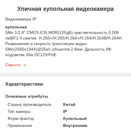
Уличная купольная видеокамера
Видеокамера IP
купольная
5Мп 1/2.8” CMOS,ICR,WDR(120дБ),чувствительность 0.006
лк@F1.4 сжатие: H.265+/H.265/H.264+/H.264/H.264B/H.264H.
Разрешение и скорость трансляции видео
5Мп(2560x1944)@25к/с,объектив 2.8мм. Дальность ИК-
подсветки 30м,DC12V/PoE.
Скрыть
Характеристики
Основные атрибуты
Страна производитель
Китай
Тип камеры
IP
Форм-фактор
Купольный
Применение
Внутренняя