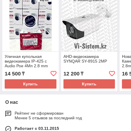
Уличная купольная
AHD-видеокамера
Нова
видеокамера IP-425 с
SYNQAR SY-8915 2MP
Каме
Audio Рое 4Мп 2.8 mm
2.8
14 500
12 200
16 
₸
₸
Купить
Купить
О нас
Рейтинг не сформирован
Менее 5 отзывов за последний год
Работает с 03.11.2015