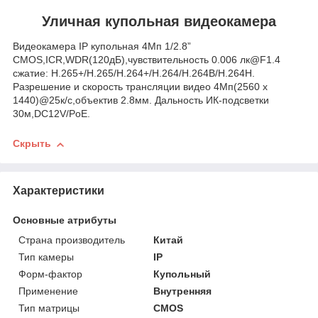
Уличная купольная видеокамера
Видеокамера IP купольная 4Мп 1/2.8”
CMOS,ICR,WDR(120дБ),чувствительность 0.006 лк@F1.4
сжатие: H.265+/H.265/H.264+/H.264/H.264B/H.264H.
Разрешение и скорость трансляции видео 4Мп(2560 x
1440)@25к/с,объектив 2.8мм. Дальность ИК-подсветки
30м,DC12V/PoE.
Скрыть
Характеристики
Основные атрибуты
Страна производитель
Китай
Тип камеры
IP
Форм-фактор
Купольный
Применение
Внутренняя
Тип матрицы
CMOS