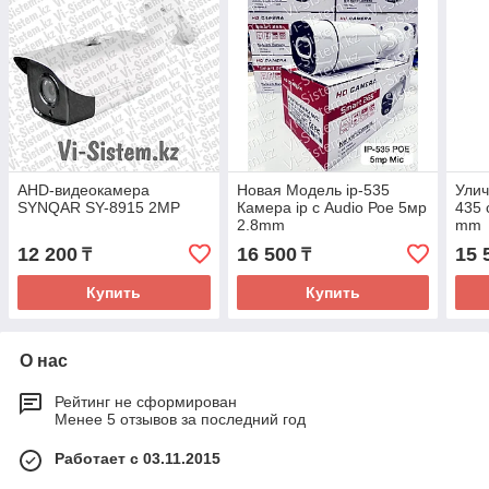
AHD-видеокамера
Новая Модель ip-535
Улич
SYNQAR SY-8915 2MP
Камера ip с Audio Рое 5мр
435 
2.8mm
mm
12 200
16 500
15 
₸
₸
Купить
Купить
О нас
Рейтинг не сформирован
Менее 5 отзывов за последний год
Работает с 03.11.2015