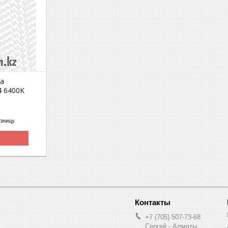
па
4 6400K
озницу
+7 (705) 507-73-68
Сергей - Алматы