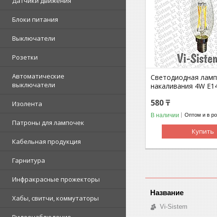
Датчики движения
Блоки питания
Выключатели
Розетки
Автоматические
Светодиодная лам
выключатели
накаливания 4W E1
580 ₸
Изолента
В наличии
Оптом и в р
Патроны для лампочек
Купить
Кабельная продукция
Гарнитура
Инфракрасные прожекторы
Хабы, свитчи, коммутаторы
Vi-Sistem