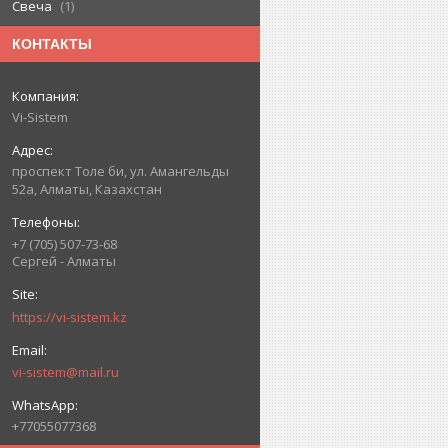
Свеча
1
КОНТАКТЫ
Vi-Sistem
проспект Толе би, ул. Амангельды
52а, Алматы, Казахстан
+7 (705) 507-73-68
Сергей - Алматы
https://vi-sistem.kz
vi-sistem@mail.ru
+77055077368