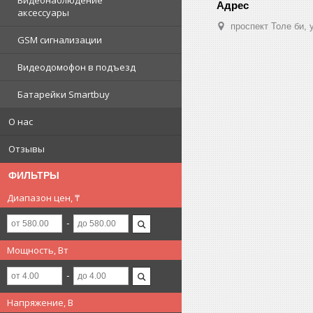
Видеонаблюдение
аксессуары
проспект Толе би,
GSM сигнализации
Видеодомофон в подъезд
Батарейки Smartbuy
О нас
Отзывы
ФИЛЬТРЫ
Диапазон цен, ₸
Мощность, Вт
Напряжение, В