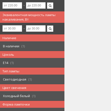
Эквивалентная мощность лампы
накаливания, Вт
Наличие
В наличии
1
Цоколь
E14
1
Тип лампы
Светодиодная
1
Цвет свечения
Холодный белый
1
Форма лампочки